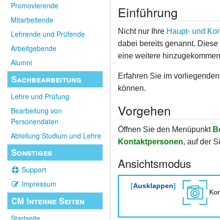
Promovierende
Einführung
Mitarbeitende
Nicht nur Ihre
Haupt- und Kon
Lehrende und Prüfende
dabei bereits genannt. Diese
Arbeitgebende
eine weitere hinzugekommen 
Alumni
Erfahren Sie im vorliegenden
Sachbearbeitung
können.
Lehre und Prüfung
Vorgehen
Bearbeitung von
Personendaten
Öffnen Sie den Menüpunkt
B
Abteilung Studium und Lehre
Kontaktpersonen
, auf der 
Sonstiges
Ansichtsmodus
Support
Impressum
Ausklappen
Kon
CM Interne Seiten
Startseite