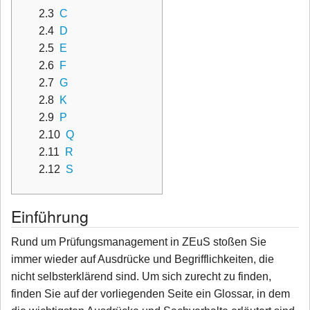
2.3
C
2.4
D
2.5
E
2.6
F
2.7
G
2.8
K
2.9
P
2.10
Q
2.11
R
2.12
S
Einführung
Rund um Prüfungsmanagement in ZEuS stoßen Sie
immer wieder auf Ausdrücke und Begrifflichkeiten, die
nicht selbsterklärend sind. Um sich zurecht zu finden,
finden Sie auf der vorliegenden Seite ein Glossar, in dem